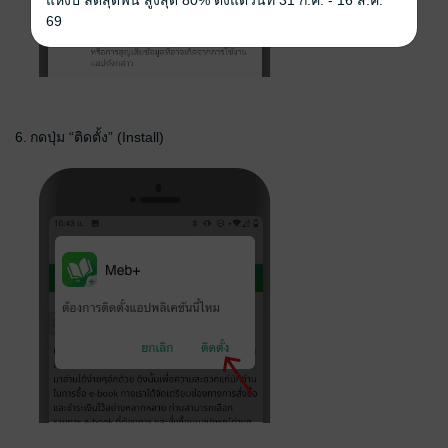
69
6.
กดปุ่ม “ติดตั้ง” (Install)