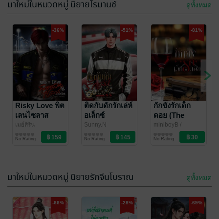
มาใหม่ในหมวดหมู่ นิยายโรมานซ์
ดูทั้งหมด
-36%
-51%
-81%
Risky Love พิต
ติดกับดักรักเล่ห์
กักขังรักเด็ก
เลนไซลาส
อเล็กซ์
ดอย (The
Soldier’s Pet)
เมย์สิริน
Sunny.N
miniboyB
/
นิยายโรมานซ์
นิยายโรมานซ์
miniboyb
นิยายโรมานซ์
#ไรเกอร์Xบัว
No Rating
No Rating
No Rating
ตอง
มาใหม่ในหมวดหมู่ นิยายรักจีนโบราณ
ดูทั้งหมด
-66%
-28%
-69%