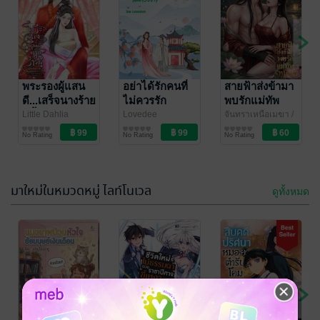
พระรองผู้แสน
อย่าได้รักคนที่
สายฟ้าส่งข้ามา
ดี...เสร็จนางร้าย
ไม่ควรรัก
พบรักแม่ทัพ
ผู้นี้แน่นอน
ทมิฬ
Little Dahlia
Lovedee
จันทราเหนือเมฆา
/
นิยายรักจีนโบราณ
นิยายรักจีนโบราณ
จันทราเหนือเมฆ
นิยายรักจีนโบราณ
No Rating
No Rating
No Rating
มาใหม่ในหมวดหมู่ ไลท์โนเวล
ดูทั้งหมด