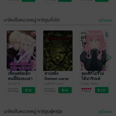
STUDIO
Content Partners
Content Partners
ล่าตามฆ่าอีกกี่
รอบกัน ?! เล่ม
1 : AXIS
CRISIS PART
มาใหม่ในหมวดหมู่ การ์ตูนทั่วไป
ดูทั้งหมด
1
เพื่อนสมัยเด็ก
สาปสมิง
คุณชิกิโมริไม่
คนนี้จ้องจะเอา
Demon curse
ได้น่ารักแค่
ชีวิตฉัน เล่ม 8
เล่ม1
อย่างเดียวนะ 19
양과람 &
คงศักดิ์ บุนนท์
Keigo Maki
/
inahoyonemura
การ์ตูนทั่วไป
/
การ์ตูนทั่วไป
LUCKPIM
การ์ตูนทั่วไป
No Rating
No Rating
2 Rating
สำนักพิมพ์ Siam
Publishing
Content Partners
มาใหม่ในหมวดหมู่ การ์ตูนผู้หญิง
ดูทั้งหมด