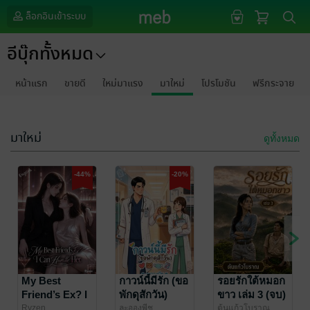
ล็อกอินเข้าระบบ
อีบุ๊กทั้งหมด
หน้าแรก
ขายดี
ใหม่มาแรง
มาใหม่
โปรโมชัน
ฟรีกระจาย
มาใหม่
ดูทั้งหมด
-44%
-20%
My Best
กาวน์นี้มีรัก (ขอ
รอยรักใต้หมอก
Friend’s Ex? I
พักดุสักวัน)
ขาว เล่ม 3 (จบ)
Can Handle
Ryzen
ละอองพีช
ต้นแก้วโบราณ