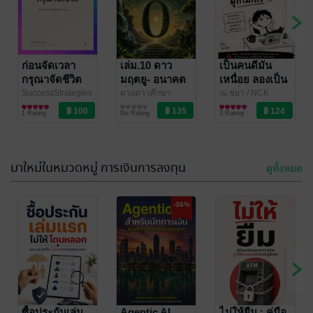
ก่อนจัดเวลา
เล่ม.10 ดาว
เป็นคนดีมัน
กรุณาจัดชีวิต
มฤตยู- อนาคต
เหนื่อย ลองเป็น
ที่คุณสร้างได้
คนชั่วดูก็ไม่เลว
SuccessStrategies
ดวงดาวศึกษา
ณ.ชยา
/ NCK
กลยุทธ์แห่งความ
พัฒนาตนเอง
พัฒนาตนเอง
Publishing Group
พัฒนาตนเอง
1 Rating
No Rating
3 Rating
สำเร็จ
มาใหม่ในหมวดหมู่ การเงินการลงทุน
ดูทั้งหมด
-36%
ซื้อประกันเล่ม
Agentic AI
ไม่ให้ยืม : คู่มือ