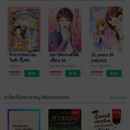
รักแรกของโอะ
อพาร์ตเมนต์นี้ผี
12 years 20
โทคิ -ปิ๊งรัก
เพี้ยน 32
(เล่มจบ)
สุภาพบุรุษ
AKEMI
WAKA MIYAMA /
Nao MAITA
/
MATSUNAE
การ์ตูนผู้หญิง
/
HINOWA
การ์ตูนผู้หญิง
Bongkoch
การ์ตูนผู้หญิง
อังกฤษ- (เล่ม
1 Rating
1 Rating
1 Rating
Bongkoch
KOUZUKI
/
Publishing
เดียวจบ)
Publishing
Bongkoch
Publishing
มาใหม่ในหมวดหมู่ พัฒนาตนเอง
ดูทั้งหมด
-32%
-37%