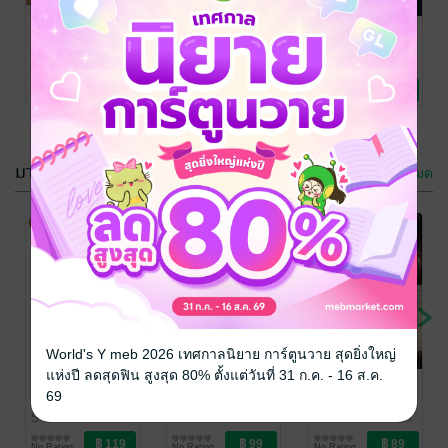
แมวเทพป่วนหัว
ชีวิตใหม่ไม่
สืบคดีปริศนา
ใจยัยมนุษย์เงิน
ธรรมดาของ
หมอยาตำรับ
เดือน
ราชาปีศาจขี้
โคมแดง 15
ขวัญใจปลาทู
/ ยาม
เมียวจิน คาโต
/
นัตสึ ฮิวงะ
/
เช้า พับลิชชิ่ง
ไลท์โนเวล
PHOENIX NEXT
ไลท์โนเวล
PHOENIX NEXT
ไลท์โนเวล
เหงา 10 (ฉบับ
(ฉบับนิยาย)
2 Rating
No Rating
13 Rating
นิยาย) (ฉบับ
จบ)
มาใหม่ในหมวดหมู่ นิยายแฟนตาซี
ดูทั้งหมด
-40%
World's Y meb 2026 เทศกาลนิยาย การ์ตูนวาย สุดยิ่งใหญ่
แห่งปี ลดสุดฟิน สูงสุด 80% ตั้งแต่วันที่ 31 ก.ค. - 16 ส.ค.
ชีวิตติดลูปของ
ซอร์ดมาสเตอร์
ฮีโร่ จอมมาร
69
นางร้ายผู้ทำลาย
เพียงหนึ่งเดียว
และวายร้าย
ล้างอย่างฉัน
คือข้า เล่ม 9
เล่ม 8 (จบ)
S*H STUDIO
/ สา
shadowless man
/
shadowless man
/
รนิช/S.HooD
นิยายแฟนตาซี
สำนักพิมพ์ Siam
นิยายแฟนตาซี
สำนักพิมพ์ Siam
นิยายแฟนตาซี
ต้องถูกนายนัก
No Rating
No Rating
No Rating