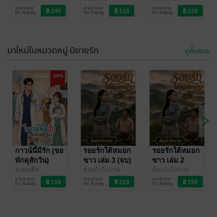
นิยาย Girl
นิยายรัก
นิยายรัก
Her
No Rating
No Rating
No Rating
Love/Yuri
มาใหม่ในหมวดหมู่ นิยายรัก
ดูทั้งหมด
-20%
กาวน์นี้มีรัก (ขอ
รอยรักใต้หมอก
รอยรักใต้หมอก
พักดุสักวัน)
ขาว เล่ม 3 (จบ)
ขาว เล่ม 2
ละอองพีช
ต้นแก้วโบราณ
ต้นแก้วโบราณ
นิยายรัก
นิยายรัก
นิยายรัก
No Rating
No Rating
No Rating