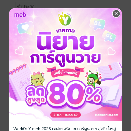
ชีวประวัติ
ซีรีส์
บัลลังก์มังกร
ประเภทไฟล์
pdf
วันที่วางขาย
26 สิงหาคม 2563
ความยาว
173 หน้า
ราคาปก
170 บาท (ประหยัด 20%)
เล่มอื่นๆ ในซีรีส์
ดูทั้งหมด
World's Y meb 2026 เทศกาลนิยาย การ์ตูนวาย สุดยิ่งใหญ่