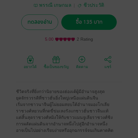
พรรณี เกษกมล
ชีวประวัติ
ทดลองอ่าน
ซื้อ 135 บาท
5.00
2 Rating
อยากได้
ซื้อเป็นของขวัญ
ติดตาม
แชร์
ชีวิตจริงที่ยิ่งกว่านิยายของฮ่องเต้ผู้มีอำนาจสูงสุด
ยุคจักรวรรดิที่ชาวฮั่นยิ่งใหญ่เหนือแผ่นดินจีน
เริ่มจากชาวนาจีนผู้ไม่ยอมสยบใต้อำนาจมองโกเลีย
ราชวงศ์หยวนที่กดขี่ข่มเหงรังแกชาวฮั่นชาวจีนแท้
แต่สิ้นสุดราชวงศ์หมิงให้กับชาวแมนจูเลียราชวงศ์ชิง
การผลัดแผ่นดินจากอำนาจหนึ่งไปสู่อีกอำนาจหนึ่ง
อาจเป็นไปอย่างเรียบง่ายหรืออุกฉกรรจ์จนเกินคาดคิด