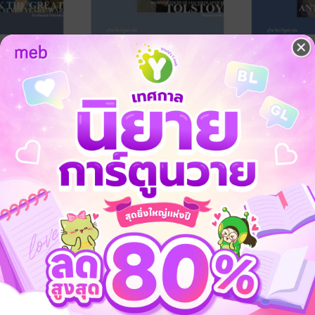
ิชมหาราชกับ
ภาพชีวิตของลีโอ ตอลส
ภาพชีวิตของ
:
ตอย: ความทรงจำถึงนัก
คอฟ: รำลึกถึง
องกษัตริย์ผู้
ประพันธ์ผู้ทำให้วรรณกรรม
เปลี่ยนวิธีที่
อร์ / ภูริพัฒน์
มักซิม กอร์กี / ภูริณ จิตรวิบูลย์
มักซิม กอร์กี / ภู
ห้ยิ่งใหญ่
กลายเป็นมหากาพย์แห่ง
ตนเองผ่าน
ล
/ ไศเลนทร์
แปล
ชีวประวัติ
/ ไศเลนทร์
แปล
ชีวประวัติ
/ ไศเลนทร์
No Rating
1 Rating
ชีวิต
(Reminisce
Anton Chek