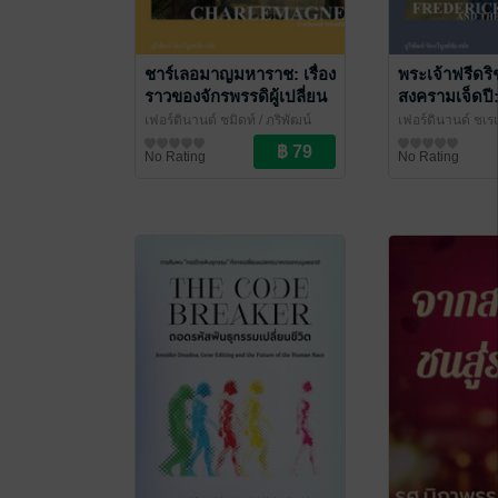
ชาร์เลอมาญมหาราช: เรื่อง
พระเจ้าฟรีดร
ราวของจักรพรรดิผู้เปลี่ยน
สงครามเจ็ดปี
โฉมหน้าประวัติศาสตร์
ประวัติศาสตร์ข
เฟอร์ดินานด์ ชมิดท์ / ภูริพัฒน์
เฟอร์ดินานด์ ชเรเด
ตะวันตก (Charlemagne)
สร้างปรัสเซียใ
รัตนวิบูลย์ชัย แปล
ชีวประวัติ
/ ไศเลนทร์
รัตนวิบูลย์ชัย แป
ชีวประวัติ
No Rating
No Rating