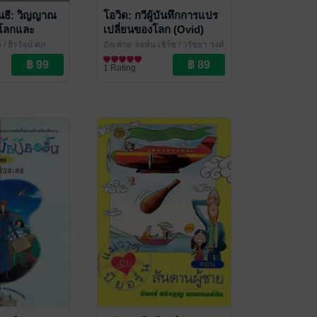
ธี: วิญญาณ
โอวิด: กวีผู้บันทึกการแปร
ับโลกและ
เปลี่ยนของโลก (Ovid)
(Mahatma
 ธีรวัจน์ ศุภ
อัลเฟรด จอห์น เชิร์ช / วรัชยา วงศ์
/ ไศเลนทร์
วรรณศิลป์ แปล
ชีวประวัติ
/ ไศเลนทร์
1 Rating