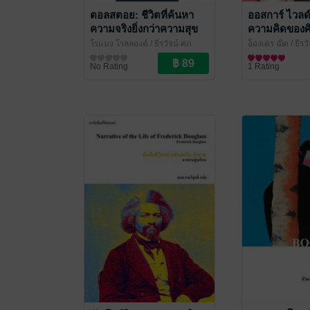
ตอลสตอย: ชีวิตที่ค้นหา
ออสการ์ ไวลด์
ความจริงยิ่งกว่าความสุข
ความคิดของศิล
(Tolstoy)
ท้าทายสังคม 
โรแมง โรลลองด์ / ธีรวัจน์ ศุภ
อ็องเดร ฌีด / ธีร
Wilde)
ปัญญาวงศ์ แปล
ชีวประวัติ
/ ไศเลนทร์
วงศ์ แปล
ชีวประวัติ
/ ไศเลน
No Rating
1 Rating