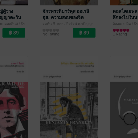
์ผู้วาง
จักรพรรดิมาร์คุส ออเรลิ
ดอสโตเยฟสกี
ัญญาตะวัน
อุส: ความสงบของจิต
ลึกลงไปในน
ท่ามกลางภาระแห่ง
(Dostoevsk
ม คอลลินส์ / ธีร
จอห์น ซี. จอย / ธีรวัจน์ ศุภปัญญา
อ็องเดร ฌีด / ธี
จักรวรรดิ (The Emperor
ศ์ แปล
/ ไศเลน
วงศ์ แปล
ชีวประวัติ
/ ไศเลนทร์
วงศ์ แปล
ชีวประวัติ
/ ไศเล
No Rating
1 Rating
Marcus Aurelius)