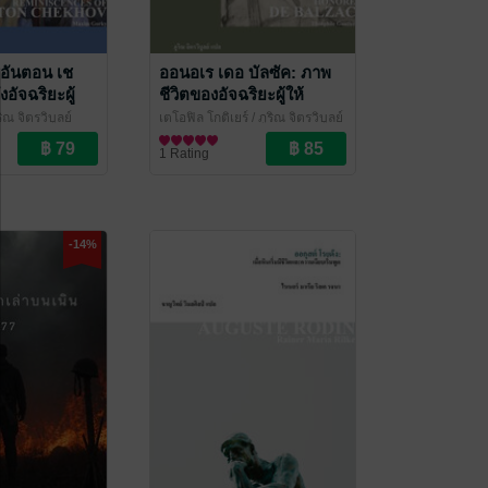
อันตอน เช
ออนอเร เดอ บัลซัค: ภาพ
อัจฉริยะผู้
ชีวิตของอัจฉริยะผู้ให้
มนุษย์เข้าใจ
กำเนิดจักรวาลวรรณกรรม
ริณ จิตรวิบูลย์
เตโอฟิล โกติเยร์ / ภูริณ จิตรวิบูลย์
วรรณกรรม
อันยิ่งใหญ่ (Honoré de
แปล
ชีวประวัติ
/ ไศเลนทร์
1 Rating
nces of
Balzac)
hov)
-14%