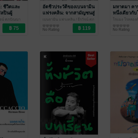
: ชีวิตและ
อัตชีวประวัติของเบนจามิน
มหาตมา คาน
ปินผู้
แฟรงคลิน: จากสามัญชนสู่
หนึ่งเดียวก
(Oscar
บุรุษผู้ยิ่งใหญ่
มนุษยชาติ 
วัจน์ ศุภปัญญา
เบนจามิน แฟรงคลิน / ธีรวัจน์ ศุภ
โรแมง โรลลองด์ /
(Autobiography of
Gandhi)
ทร์
ปัญญาวงศ์ แปล
ชีวประวัติ
/ ไศเลนทร์
ปัญญาวงศ์ แปล
ชีวประวัติ
No Rating
No Rating
Benjamin Franklin)