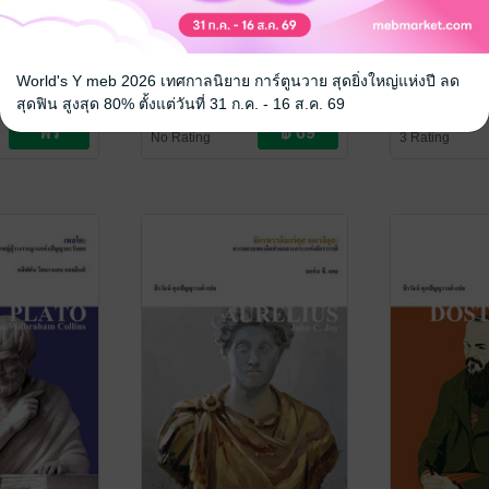
ราชินี
เอช. จี. เวลส์: ผู้เขียนฝัน
เรื่องที่ไม่ถ
ร้ายของอารยธรรมสมัย
พงษ์
World's Y meb 2026 เทศกาลนิยาย การ์ตูนวาย สุดยิ่งใหญ่แห่งปี ลด
/ พรรณนิภ
แนวหน้า
ใหม่ (H. G. WELLS)
ชีวประวัติ
เจ. ดี. เบเรสฟอร์ด / ธีรพจน์ พิสิฐ
สุดฟิน สูงสุด 80% ตั้งแต่วันที่ 31 ก.ค. - 16 ส.ค. 69
พงศ์กุล แปล
ชีวประวัติ
/ ไศเลนทร์
No Rating
3 Rating