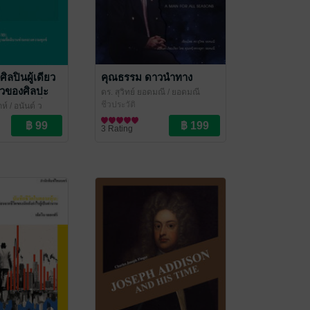
ลปินผู้เดียว
คุณธรรม ดาวนำทาง
ราวของศิลปะ
ดร. สุวิทย์ ยอดมณี
/ ยอดมณี
วิญญาณที่ผลิ
ชีวประวัติ
์ / อนันต์ ว
งความทุกข์
เลนทร์
3 Rating