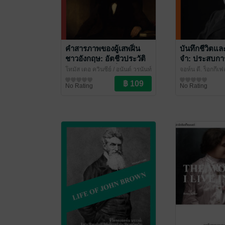
คำสารภาพของผู้เสพฝิ่น
บันทึกชีวิตแ
ชาวอังกฤษ: อัตชีวประวัติ
จำ: ประสบการ
คลาสสิกว่าด้วยฝิ่น ความ
และปรัชญาคว
โทมัส เดอ ควินซีย์ / อนันต์ วรนันท์
จอห์น ดี. ร็อกกีเฟ
ฝัน และห้วงลึกของจิตใจ
ของจอห์น ดี. 
แปล
ชีวประวัติ
/ ไศเลนทร์
รนันท์ แปล
ชีวประวัติ
/ ไศเล
No Rating
No Rating
มนุษย์
ร์