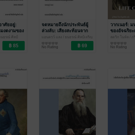
อาศัยอยู่:
จดหมายถึงนักประพันธ์ผู้
วากเนอร์: ม
ามงดงามของ
ล่วงลับ: เสียงสะท้อนจาก
ของอัจฉริยะผ
จำกัดของ
อดีตของนักเขียนผู้เป็น
แห่งเสียงเพล
ธนธรณ์ ศิลป์
แอนดรูว์ แลง / ธนธรณ์ ศิลป์เจริญ
ลุดวิก โนห์ล / ภู
World I Live
อมตะ (Letters to Dead
Wagner)
ไศเลนทร์
รัตน์ แปล
ชีวประวัติ
/ ไศเลนทร์
ชัย แปล
ชีวประวัติ
/ ไศเลน
No Rating
No Rating
Authors)