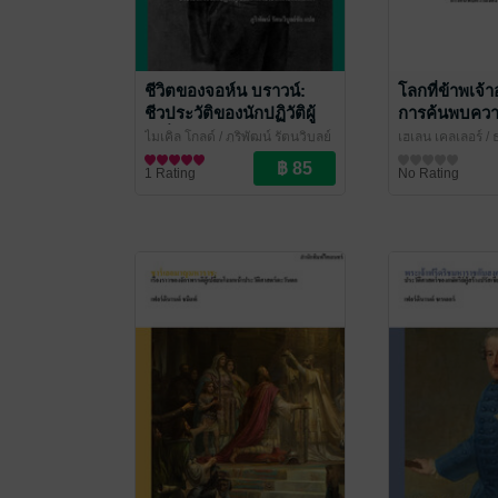
ชีวิตของจอห์น บราวน์:
โลกที่ข้าพเจ้า
ชีวประวัติของนักปฏิวัติผู้
การค้นพบคว
เปลี่ยนหน้าประวัติศาสตร์
ชีวิตเหนือข้อ
ไมเคิล โกลด์ / ภูริพัฒน์ รัตนวิบูลย์
เฮเลน เคลเลอร์ / 
อเมริกา (Life of John
ร่างกาย (The 
ชัย แปล
ชีวประวัติ
/ ไศเลนทร์
เจริญรัตน์ แปล
ชีวประวัติ
/ 
1 Rating
No Rating
Brown)
In)