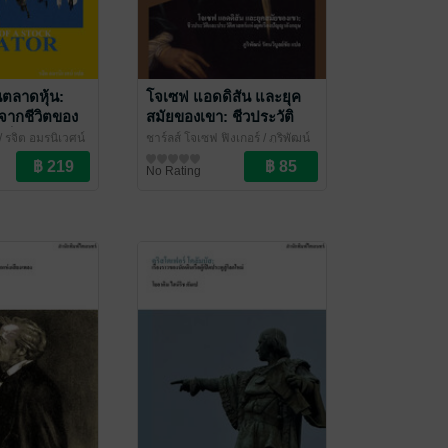
นตลาดหุ้น:
โจเซฟ แอดดิสัน และยุค
จากชีวิตของ
สมัยของเขา: ชีวประวัติ
ู้เป็นตำนาน
และประวัติศาสตร์แห่งยุค
/ รจิต อมรนิเวศน์
ชาร์ลส์ โจเซฟ ฟิงเกอร์ / ภูริพัฒน์
ces of a
เรืองปัญญาอังกฤษ
รัตนวิบูลย์ชัย แปล
ชีวประวัติ
/ ไศเลนทร์
No Rating
ator)
(Joseph Addison and
his time)