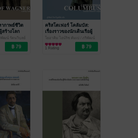
หากาพย์ชีวิต
คริสโตเฟอร์ โคลัมบัส:
ู้สร้างโลก
เรื่องราวของนักเดินเรือผู้
ง (Life of
เปิดประตูสู่โลกใหม่
ริพัฒน์ รัตนวิบูลย์
โยอาคิม ไฮน์ริช คัมเป / ภูริพัฒน์
(Christopher Columbus)
ทร์
รัตนวิบูลย์ชัย แปล
ชีวประวัติ
/ ไศเลนทร์
1 Rating