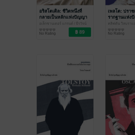
อริสโตเติล: ชีวิตหนึ่งที่
เพลโต: ปราชญ
กลายเป็นหลักแห่งปัญญา
รากฐานแห่งป
(Aristotle)
ตก (Plato)
อเล็กซานเดอร์ แกรนต์ / ธีรวัจน์
คลิฟตัน วิลบราแฮ
ศุภปัญญาวงศ์ แปล
ชีวประวัติ
/ ไศเลนทร์
วัจน์ ศุภปัญญาวง
ชีวประวัติ
No Rating
No Rating
ทร์