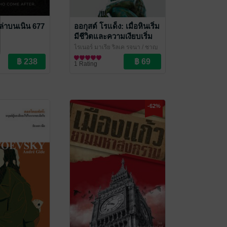
ูกเล่าบนเนิน 677
ออกุสต์ โรแด็ง: เมื่อหินเริ่ม
มีชีวิตและความเงียบเริ่ม
พูด (Auguste Rodin)
ไรเนอร์ มาเรีย ริลเค รจนา / ชาญ
วิทย์ วิมลศิลป์ แปล
ชีวประวัติ
/ ไศเลนทร์
1 Rating
-62%