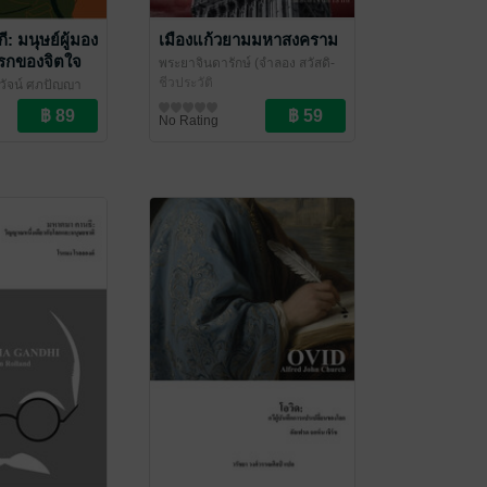
: มนุษย์ผู้มอง
เมืองแก้วยามมหาสงคราม
รกของจิตใจ
พระยาจินดารักษ์ (จำลอง สวัสดิ-
y)
ชูโต)
ชีวประวัติ
/ สำนักพิมพ์ล้มลุกบุ๊ค
รวัจน์ ศุภปัญญา
นทร์
No Rating