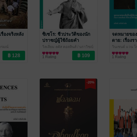
ื่องจริงหลัง
ซิเซโร: ชีวประวัติของนัก
จดหมายของศิ
ปราชญ์ผู้ใช้ถ้อยคำ
ดาย: เรื่อง
เปลี่ยนแปลงประวัติศาสตร์
ชีวิต และจิต
อารมณ์
วิลเลียม ลูคัส คอลลินส์ / นราวิชญ์
วินเซนต์ แวน โกห
(CICERO)
บานท่ามกลา
นรินทรานนท์ แปล
ชีวประวัติ
/ ไศเลนทร์
รนันท์ แปล
ชีวประวัติ
/ ไศ
1 Rating
1 Rating
-20%