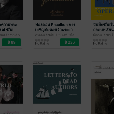
ละความทรง
ฟอลคอน Phaulkon การ
บันทึกชีวิตใ
ณ์ ชีวิต
เผชิญภัยของเจ้าพระยา
ถอดบทเรียน
ามสำเร็จ
วิชาเยนทร์
นักเก็งกำไรผ
ลเลอร์ / อนันต์ ว
ดาลตัน วิลเลีย เขียน /เสฐียรโก
เอ็ดวิน เลอแฟร์ 
ร็อกกีเฟลเลอ
(Reminiscen
นทร์
เศศ แปล
ชีวประวัติ
/ เคล็ดไทย
แปล
ชีวประวัติ
/ ไศเลนทร์
No Rating
No Rating
Stock Oper