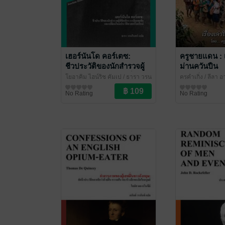
เฮอร์นันโด คอร์เตซ:
ครูชายแดน : เร
ชีวประวัติของนักสำรวจผู้
ม่านควันปืน
พิชิตจักรวรรดิแอซเท็กและ
โยอาคิม ไฮน์ริช คัมเป / ธารา วรน
ครูคำเกิ่ง
/ ลีลา 
เปลี่ยนโฉมประวัติศาสตร์
รินทร์ แปล
ชีวประวัติ
/ ไศเลนทร์
ชีวประวัติ
No Rating
No Rating
โลกใหม่