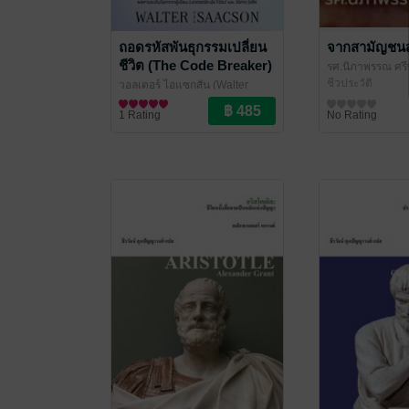
ถอดรหัสพันธุกรรมเปลี่ยน
จากสามัญชนสู่
ชีวิต (The Code Breaker)
รศ.นิภาพรรณ ศรี
ชีวประวัติ
วอลเตอร์ ไอแซกสัน (Walter
Isaacson)
ชีวประวัติ
/ Biblio
1 Rating
No Rating