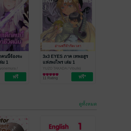
อ่านฟรีจำกัดเวลา
็กคนนี้จ้องจะ
3x3 EYES ภาค เทพอสูร
ล่ม 1
แห่งพงไพร เล่ม 1
yonemura
/
YUZO TAKADA
/ Vibulkij
m Content
Publishing
การ์ตูนทั่วไป
11 Rating
ดูทั้งหมด