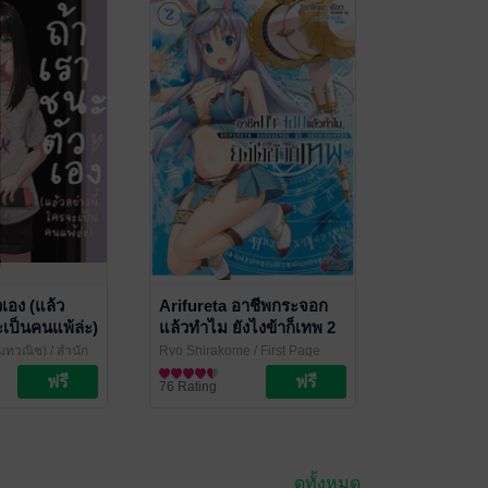
เอง (แล้ว
Arifureta อาชีพกระจอก
ะเป็นคนแพ้ล่ะ)
แล้วทำไม ยังไงข้าก็เทพ 2
(Chapter 1)
สมุทวณิช)
/ สำนัก
Ryo Shirakome
/ First Page
Pro.
ไลท์โนเวล
76 Rating
ดูทั้งหมด