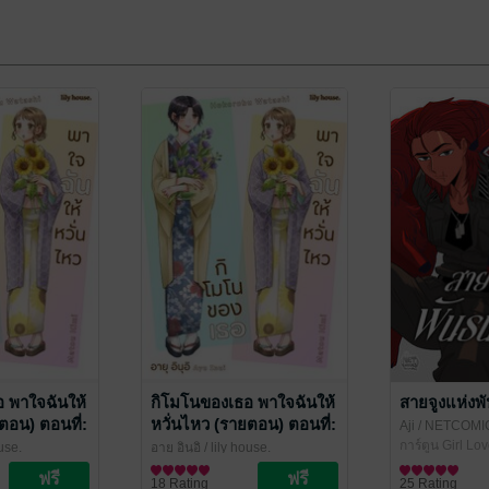
 พาใจฉันให้
กิโมโนของเธอ พาใจฉันให้
สายจูงแห่งพ
ตอน) ตอนที่:
หวั่นไหว (รายตอน) ตอนที่:
Aji
/ NETCOMI
2
การ์ตูน Girl Lov
ouse.
อายุ อินุอิ
/ lily house.
/ Yuri
การ์ตูน Girl Love / Yuri
18 Rating
25 Rating