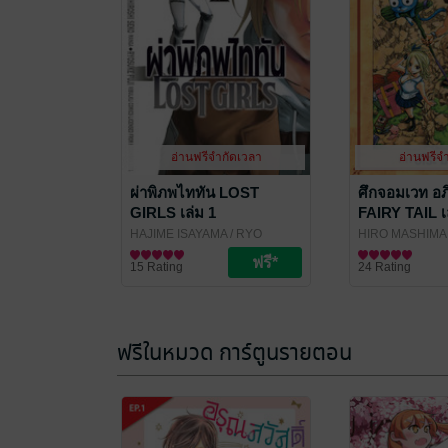
อ่านฟรีจำกัดเวลา
อ่านฟรีจ
ผ่าพิภพไททัน LOST
ศึกจอมเวท อภ
GIRLS เล่ม 1
FAIRY TAIL เ
HAJIME ISAYAMA / RYO
HIRO MASHIMA
SUZUKAZE / SATOSHI SHIKI
การ์ตูนทั่วไป
/
Publishing
การ์ตูนทั่วไป
15 Rating
24 Rating
Vibulkij Publishing
ฟรีในหมวด การ์ตูนรายตอน