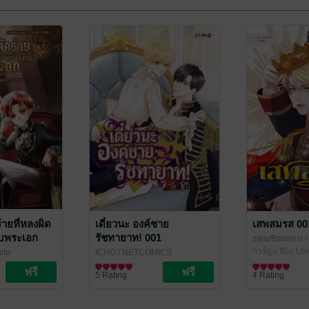
้ายที่หลงผิด
เดี๋ยวนะ องค์ชาย
เสพสมรส 00
กับพระเอก
รัชทายาท! 001
zaru/Bamilssi
/
การ์ตูน Boy Lov
ito
ICHO
/ NETCOMICS
 / Yaoi
การ์ตูน Boy Love / Yaoi
5 Rating
4 Rating