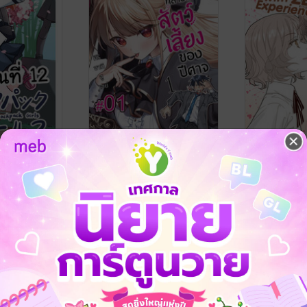
ls แบ็คแพ็ค
เมื่อผมกลายเป็นสัตว์เลี้ยง
Yuri creato
2
ของปีศาจ (เล่ม1) ตอนที่ 1
Assistant w
experience 
KIRISAKI SYUSEI
/ PHOENIX
Ratana Satis
NEXT
12 เล่ม
8 เล่ม