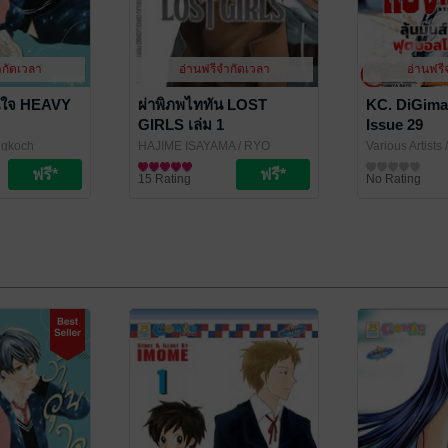
ำกัดเวลา
อ่านฟรีจำกัดเวลา
อ่านฟรี
วุ่นใจ HEAVY
ผ่าพิภพไททัน LOST
KC. DiGima
GIRLS เล่ม 1
Issue 29
ngkoch
HAJIME ISAYAMA / RYO
Various Artists
/
SUZUKAZE / SATOSHI SHIKI
การ์ตูนทั่วไป
/
Publishing
นิตยสารการ์ตู
15 Rating
No Rating
Vibulkij Publishing