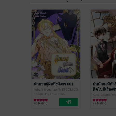
นักบวชผู้ฝันถึงมังกร 001
มันมักจะมีตัวร
คิดไปมีเรื่อง
liubeili & yezhao
/ NETCOMICS
[การ์ตูน]
การ์ตูน Boy Love / Yaoi
Kujo_Jaeng
/ em
การ์ตูน Boy Love
26 Rating
27 Rating