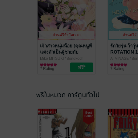
อ่านฟรีจำกัดเวลา
อ่านฟรีจ
เจ้าสาวหนุ่มน้อย [คุณหนูที่
รักวัยรุ่น ว้า
แต่งตัวเป็นผู้ชายกับ
ROTATION 1
นักศึกษาวายร้าย] 1
Miko MITSUKI
/ Bongkoch
Ai MINASE
/ Bo
Publishing
การ์ตูนผู้หญิง
Publishing
การ์ตูนผู้หญิง
7 Rating
7 Rating
ฟรีในหมวด การ์ตูนทั่วไป