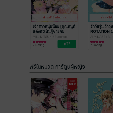
อ่านฟรีจำกัดเวลา
อ่านฟรีจ
เจ้าสาวหนุ่มน้อย [คุณหนูที่
รักวัยรุ่น ว้า
แต่งตัวเป็นผู้ชายกับ
ROTATION 1
นักศึกษาวายร้าย] 1
Miko MITSUKI
/ Bongkoch
Ai MINASE
/ Bo
Publishing
การ์ตูนผู้หญิง
Publishing
การ์ตูนผู้หญิง
7 Rating
7 Rating
ฟรีในหมวด การ์ตูนผู้หญิง