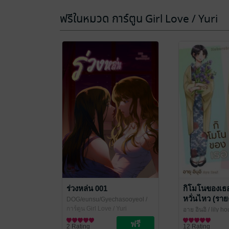
ฟรีในหมวด การ์ตูน Girl Love / Yuri
ร่วงหล่น 001
กิโมโนของเธอ
หวั่นไหว (ราย
DOG/eunsu/Gyechasooyeol
/
3
NETCOMICS
การ์ตูน Girl Love / Yuri
อายุ อินุอิ
/ lily h
การ์ตูน Girl Love 
2 Rating
12 Rating