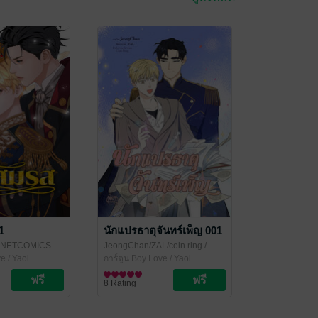
1
นักแปรธาตุจันทร์เพ็ญ 001
 NETCOMICS
JeongChan/ZAL/coin ring
/
e / Yaoi
NETCOMICS
การ์ตูน Boy Love / Yaoi
8 Rating