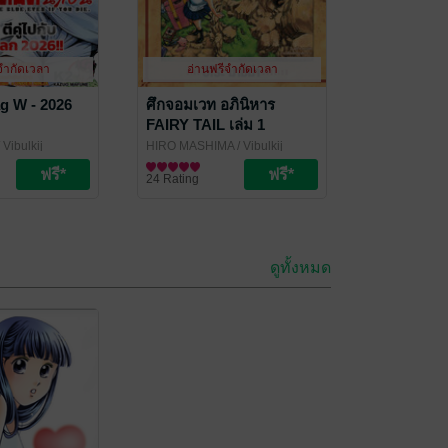
จำกัดเวลา
อ่านฟรีจำกัดเวลา
g W - 2026
ศึกจอมเวท อภินิหาร
FAIRY TAIL เล่ม 1
 Vibulkij
HIRO MASHIMA
/ Vibulkij
นและเกม
Publishing
การ์ตูนทั่วไป
24 Rating
ดูทั้งหมด