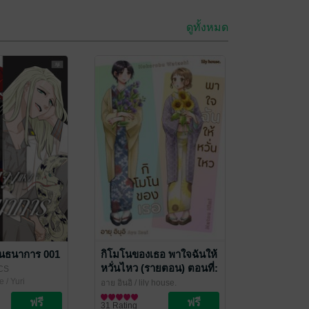
ดูทั้งหมด
ันธนาการ 001
กิโมโนของเธอ พาใจฉันให้
หวั่นไหว (รายตอน) ตอนที่:
CS
1
e / Yuri
อายุ อินุอิ
/ lily house.
การ์ตูน Girl Love / Yuri
31 Rating