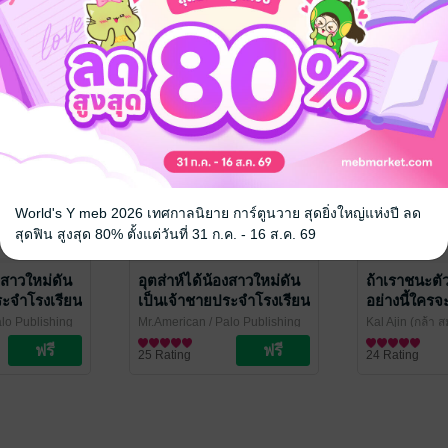
World's Y meb 2026 เทศกาลนิยาย การ์ตูนวาย สุดยิ่งใหญ่แห่งปี ลด
สุดฟิน สูงสุด 80% ตั้งแต่วันที่ 31 ก.ค. - 16 ส.ค. 69
องสาวใหม่ดัน
อุตส่าห์ได้น้องสาวใหม่ดัน
ถ้าเราชนะตัว
ระจำโรงเรียน
เป็นเจ้าชายประจำโรงเรียน
อย่างนี้ใครจ
Short Story 2
alo Publishing
Mr.American
/ Palo Publishing
Kal Ajin (กล้า 
)
(พะโล้ สำนักพิมพ์)
ไลท์โนเวล
พิมพ์คมบาง
ไลท์โนเวล
25 Rating
24 Rating