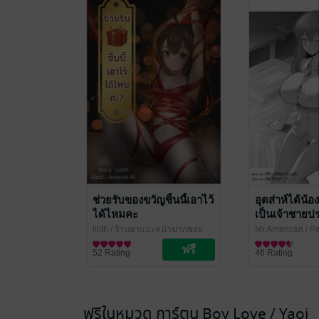
ช่วยรับของขวัญชิ้นนี้เอาไว้
อุตส่าห์ได้น้
ได้ไหมคะ
เป็นเจ้าชายป
Short Story
lilith
/ ร้านอาแปะหน้าปากซอย
Mr.American
/ P
ไลท์โนเวล
(พะโล้ สำนักพิมพ์
ไลท์โนเวล
52 Rating
46 Rating
ฟรีในหมวด การ์ตูน Boy Love / Yaoi