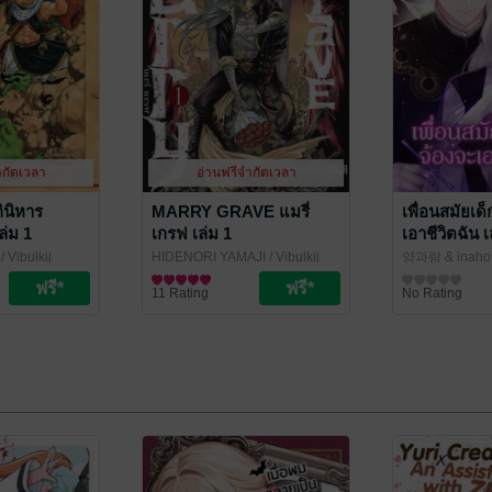
ำกัดเวลา
อ่านฟรีจำกัดเวลา
ินิหาร
MARRY GRAVE แมรี่
เพื่อนสมัยเด
ล่ม 1
เกรฟ เล่ม 1
เอาชีวิตฉัน เ
/ Vibulkij
HIDENORI YAMAJI
/ Vibulkij
양과람 & inaho
Publishing
การ์ตูนทั่วไป
สำนักพิมพ์ Sia
การ์ตูนทั่วไป
11 Rating
No Rating
Partners