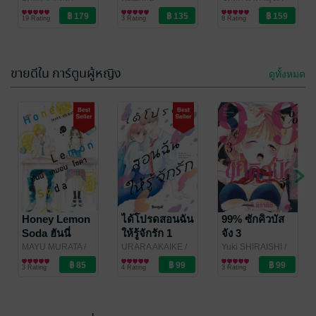
PHOENIX NEXT
การ์ตูน Boy Love /
/Ryousuke Fuji
การ์ตูนทั่วไป
/
PHOENIX NEXT
การ์ตูนทั่วไป
เล่ม 7 (ฉบับ
ขยะท้าสู้ในเกม
เล่ม 3 (ฉบับ
19 Rating
3 Rating
8 Rating
Yaoi
LUCKPIM
การ์ตูน)
เทพ เล่ม 20
การ์ตูน)
Publishing
ขายดีใน การ์ตูนผู้หญิง
ดูทั้งหมด
Honey Lemon
ได้โปรดสอนฉัน
99% ซักคิวบัส
Soda ฮันนี่
ให้รู้จักรัก 1
จัง 3
เลมอน โซดา 29
MAYU MURATA
/
URARA AKAIKE
/
Yuki SHIRAISHI
/
Bongkoch
การ์ตูนผู้หญิง
Bongkoch
การ์ตูนผู้หญิง
Bongkoch
การ์ตูนผู้หญิง
3 Rating
4 Rating
3 Rating
Publishing
Publishing
Publishing