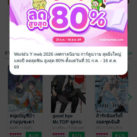
สืบคดีปริศนา
เลดี้ฟิวส์ขาด
เพื่อนคนแรก
หมอยาตำรับ
สาบานชำระ
ของผมคือสาว
โคมแดง 15
แค้น ~จะเอาคืน
สวยอันดับสอง
นัตสึ ฮิวงะ
/
Hagure metabo
/
ทาคาตะ
/
PHOENIX NEXT
ไลท์โนเวล
DEXPRESS
ไลท์โนเวล
PHOENIX NEXT
ไลท์โนเวล
(ฉบับนิยาย)
บ้านเกิดด้วย
ของห้อง เล่ม 7
12 Rating
1 Rating
2 Rating
ตำราเวทให้
(ฉบับนิยาย)
ย่อยยับ~ เล่ม 2
ฉบับนิยาย
ขายดีใน การ์ตูน Boy Love / Yaoi
ดูทั้งหมด
World's Y meb 2026 เทศกาลนิยาย การ์ตูนวาย สุดยิ่งใหญ่
แห่งปี ลดสุดฟิน สูงสุด 80% ตั้งแต่วันที่ 31 ก.ค. - 16 ส.ค.
69
-18%
หนุ่มบัญชีบ้า
good bye
ถ้ารักฉันจริงก็
งานกุมชะตา
Mr.TOP จุดจบ
ถอดชุดฉันสิ
ชาวต่างโลก
สายรุก
(จบในเล่ม)
ยัตสึกิ วากัตสึ
/
มาสุชิตะ
/ FirstLove
RICO SAKURA
/
PHOENIX NEXT
การ์ตูน Boy Love /
Pro Publishing
การ์ตูน Boy Love /
LUCKPIM
การ์ตูน Boy Love /
เล่ม 7 (ฉบับ
19 Rating
17 Rating
9 Rating