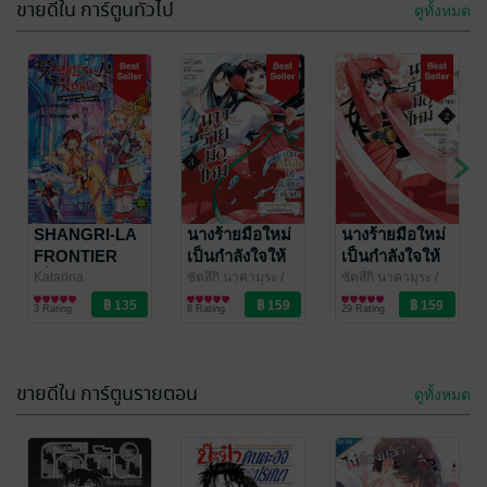
ขายดีใน การ์ตูนทั่วไป
ดูทั้งหมด
SHANGRI-LA
นางร้ายมือใหม่
นางร้ายมือใหม่
FRONTIER
เป็นกำลังใจให้
เป็นกำลังใจให้
เมื่อนักล่าเกม
ด้วยนะเจ้าคะ
ด้วยนะเจ้าคะ
Katarina
ซัตสึกิ นาคามุระ
/
ซัตสึกิ นาคามุระ
/
/Ryousuke Fuji
การ์ตูนทั่วไป
/
PHOENIX NEXT
การ์ตูนทั่วไป
PHOENIX NEXT
การ์ตูนทั่วไป
ขยะท้าสู้ในเกม
เล่ม 3 (ฉบับ
เล่ม 2 (ฉบับ
3 Rating
8 Rating
29 Rating
LUCKPIM
เทพ เล่ม 20
การ์ตูน)
การ์ตูน)
Publishing
ขายดีใน การ์ตูนรายตอน
ดูทั้งหมด