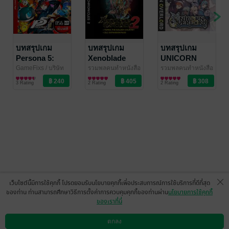
บทสรุปเกม
บทสรุปเกม
บทสรุปเกม
Persona 5:
Xenoblade
UNICORN
Royal [เขียน
Chronicles 2
OVERLORD
GameFixs
/ บริษัท
รวมพลคนทำหนังสือ
รวมพลคนทำหนังสือ
เกมฟิกส์ จำกัด
นิตยสารการ์ตูนและ
เกมส์
นิตยสารการ์ตูนและ
/ Rp EBooks
เกมส์
นิตยสารการ์ตูนและ
/ Rp EBooks
จากภาค Royal
"ตำนานแห่งยูนิ
3 Rating
2 Rating
2 Rating
เกม
เกม
เกม
ฉบับสมบูรณ์/
คอร์น ศึกชิง
หนาสุดในไทย
แหวนสงครามกู้
822 หน้า/พิมพ์สี/
แผ่นดิน"
ใช้ Text รวม
537,391 คำ]
เลือกหมวดหมู่
+
เว็บไซต์นี้มีการใช้คุกกี้ โปรดยอมรับนโยบายคุกกี้เพื่อประสบการณ์การใช้บริการที่ดีที่สุด
ของท่าน ท่านสามารถศึกษาวิธีการตั้งค่าการควบคุมคุกกี้ของท่านผ่าน
นโยบายการใช้คุกกี้
บริการช่วยเหลือ
+
ของเราที่นี่
เกี่ยวกับเรา
+
ตกลง
ดาวน์โหลดแอป
วิธีการใช้งาน
ติดต่อเรา