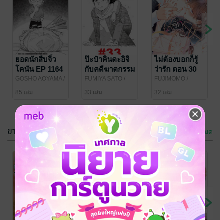
ยอดนักสืบจิ๋ว
ป๊ะป๋าคินดะอิจิ
ไม่ต้องบอกก็รู้
โคนัน EP 1164
กับคดีฆาตกรรม
ว่ารัก ตอน 30
ปริศนา - EP 33
GOSHO AOYAMA
/
FUMIYA SATO /
FUJIMOMO
/
Vibulkij Publishing
SEIMARU AMAGI
/
Bongkoch
85 เล่ม
33 เล่ม
32 เล่ม
Vibulkij Publishing
Publishing
ขายดีใน ไลท์โนเวล
ดูทั้งหมด