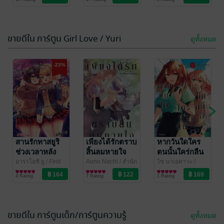
Yaoi
Yaoi
Publishing
Yaoi
การ์ตูน)
ขายดีใน การ์ตูน Girl Love / Yuri
ดูทั้งหมด
-23%
สานรักทาสยูริ
เพียงได้รักตราบ
หากวันใดใคร
ช่วงเวลาหลัง
สิ้นลมหายใจ
ตนนั้นใคร่กลืน
เลิกเรียนเพียง
เล่ม 8
กิน เล่ม 9 (ฉบับ
อาราโอชิ ยู
/ First
Aono Nachi
/ สำนัก
ไซ นาเอคาวะ
/
Page Pro.
การ์ตูน Girl Love /
พิมพ์เซนชู
การ์ตูน Girl Love /
PHOENIX NEXT
การ์ตูน Girl Love /
สองเรา เล่ม 03
การ์ตูน)
4 Rating
7 Rating
1 Rating
Yuri
Yuri
Yuri
ขายดีใน การ์ตูนเด็ก/การ์ตูนความรู้
ดูทั้งหมด