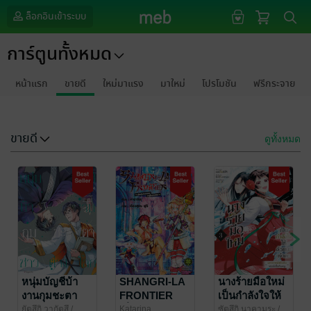
ล็อกอินเข้าระบบ
การ์ตูนทั้งหมด
หน้าแรก
ขายดี
ใหม่มาแรง
มาใหม่
โปรโมชัน
ฟรีกระจาย
ขายดี
ดูทั้งหมด
หนุ่มบัญชีบ้า
SHANGRI-LA
นางร้ายมือใหม่
งานกุมชะตา
FRONTIER
เป็นกำลังใจให้
ชาวต่างโลก
เมื่อนักล่าเกม
ด้วยนะเจ้าคะ
ยัตสึกิ วากัตสึ
/
Katarina
ซัตสึกิ นาคามุระ
/