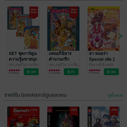
SET ชุดการ์ตูน
เทพอภินิหาร
ลา ฟลอร่า
ความรู้มหาสนุก
ตำนานกรีก
Special เล่ม 1
( ชุดการ์ตูนสาม
ใบไม้เปลี่ยนสี
เฟน สตูดิโอ
/ บรรลือ
เฟน สตูดิโอ
/ บรรลือ
ทีมงานอี.คิว.พลัส
สาส์น
การ์ตูนเด็ก/การ์ตูน
สาส์น
การ์ตูนเด็ก/การ์ตูน
E.Q.plus
การ์ตูนเด็ก/การ์ตูน
/ E.Q.plus
เล่ม)
กับคดีจิ้งจอก
8 Rating
15 Rating
9 Rating
ความรู้
ความรู้
ความรู้
แห่งเกียวโต
ขายดีใน นิตยสารการ์ตูนและเกม
ดูทั้งหมด
-71%
-78%
-78%