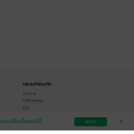
กลุ่มธุรกิจในเครือ
Central
OfficeMate
B2S
Power Buy
ายการใช้คุกกี้ของเราที่นี่
ตกลง
Supersports
สมัครขายอีบุ๊ก
วิธีการใช้งาน
ติดต่อเรา
Tops