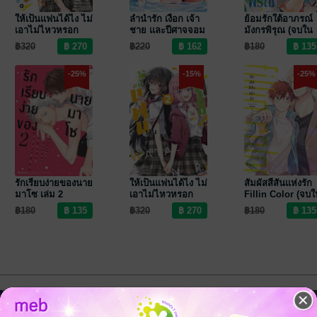
ให้เป็นแฟนได้ไง ไม่
ลำนำรัก เงือก เจ้า
ย้อมรักใต้อาภรณ์
เอาไม่ไหวหรอก
ชาย และปีศาจจอม
มังกรพิรุณ (จบใน
(※หรือว่าจะไหว
โกหก เล่ม 2
เล่ม)
฿320
฿220
฿180
นะ!?) เล่ม 3
-25%
-15%
-25%
รักเรียบง่ายของนาย
ให้เป็นแฟนได้ไง ไม่
สัมผัสสีสันแห่งรัก
มาโซ เล่ม 2
เอาไม่ไหวหรอก
Fillin Color (จบใ
(※หรือว่าจะไหว
เล่ม)
฿180
฿320
฿180
นะ!?) เล่ม 2
-32%