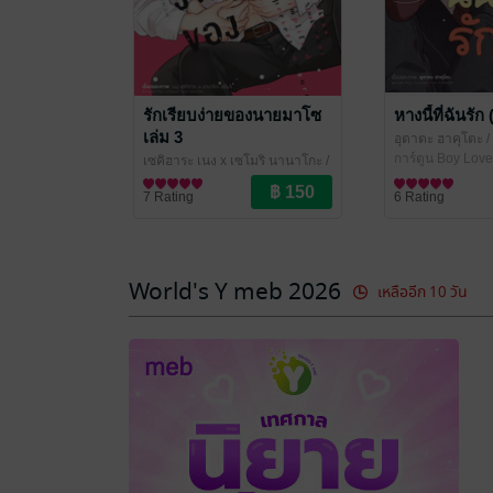
รักเรียบง่ายของนายมาโซ
หางนี้ที่ฉันรั
เล่ม 3
อุตาตะ ฮาคุโตะ
/
นักพิมพ์อนิแม็ก)
การ์ตูน Boy Love
เซคิฮาระ เนงุ x เซโมริ นานาโกะ
/
ANIMAG (สำนักพิมพ์อนิแม็ก)
การ์ตูน Boy Love / Yaoi
7 Rating
6 Rating
World's Y meb 2026
เหลืออีก 10 วัน