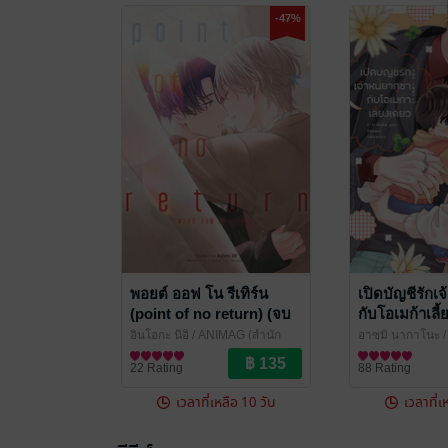
-47%
พอยต์ ออฟ โน รีเทิร์น
เปิดบัญชีรักเจ้
(point of no return) (จบ
กับโอเมก้าเลี้ย
ในเล่ม)
เดียวจบ)
อินุโอกะ นิอิ
/ ANIMAG (สำนัก
อาซุมิ นากาโนะ
/
พิมพ์อนิแม็ก)
การ์ตูน Boy Love / Yaoi
นักพิมพ์อนิแม็ก)
การ์ตูน Boy Love
22 Rating
88 Rating
เวลาที่เหลือ 10 วัน
เวลาที่เ