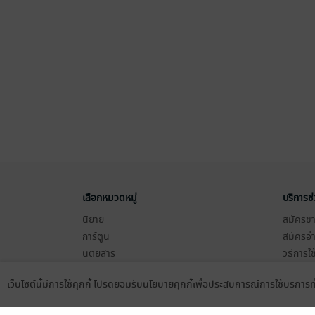
เลือกหมวดหมู่
บริการช
นิยาย
สมัครขาย
การ์ตูน
สมัครอ่
นิตยสาร
วิธีการใ
ทั่วไป
meb co
เว็บไซต์นี้มีการใช้คุกกี้ โปรดยอมรับนโยบายคุกกี้เพื่อประสบการณ์การใช้บริการ
หนังสือเสียง
Stamp ค
Language
ดาวน์โหลดแอป
บุฟเฟต์
Gift Co