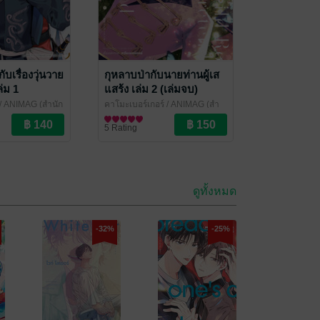
ับเรื่องวุ่นวาย
กุหลาบป่ากับนายท่านผู้เส
่ม 1
แสร้ง เล่ม 2 (เล่มจบ)
/ ANIMAG (สำนัก
คาโมะเบอร์เกอร์
/ ANIMAG (สำ
e / Yaoi
นักพิมพ์อนิแม็ก)
การ์ตูน Boy Love / Yaoi
5 Rating
ดูทั้งหมด
-32%
-25%