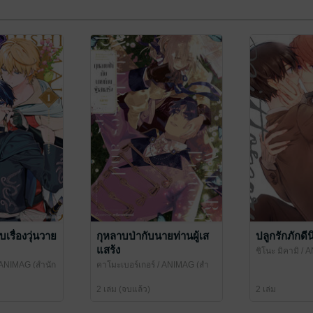
เรื่องวุ่นวาย
กุหลาบป่ากับนายท่านผู้เส
ปลูกรักภักดีน
แสร้ง
ชิโนะ มิคามิ
/ 
พิมพ์อนิแม็ก)
 ANIMAG (สำนัก
คาโมะเบอร์เกอร์
/ ANIMAG (สำ
นักพิมพ์อนิแม็ก)
2 เล่ม (จบแล้ว)
2 เล่ม