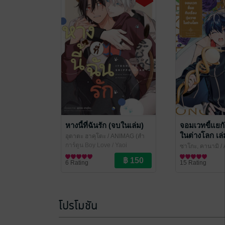
หางนี้ที่ฉันรัก (จบในเล่ม)
จอมเวทขี้แยกับ
ในต่างโลก เล่
อุตาตะ ฮาคุโตะ
/ ANIMAG (สำ
นักพิมพ์อนิแม็ก)
การ์ตูน Boy Love / Yaoi
ซาโกะ, คานามิ
/
พิมพ์อนิแม็ก)
การ์ตูน Boy Love
6 Rating
15 Rating
โปรโมชัน