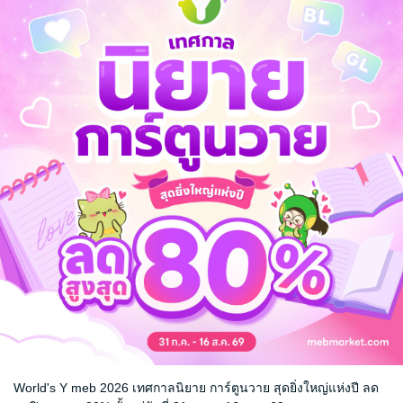
เรื่องวุ่นวาย
พอยต์ ออฟ โน รีเทิร์น
อีท (EAT) (จ
ม 1
(point of no return) (จบ
นากาเบะ
/ ANI
ในเล่ม)
นิแม็ก)
การ์ตูน Boy Lov
 ANIMAG (สำนัก
อินุโอกะ นิอิ
/ ANIMAG (สำนัก
 / Yaoi
พิมพ์อนิแม็ก)
การ์ตูน Boy Love / Yaoi
22 Rating
11 Rating
World's Y meb 2026 เทศกาลนิยาย การ์ตูนวาย สุดยิ่งใหญ่แห่งปี ลด