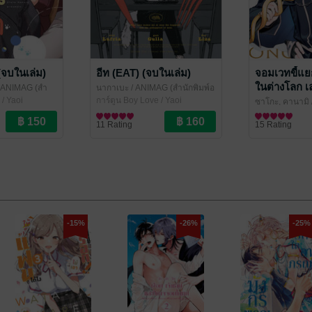
ก (จบในเล่ม)
อีท (EAT) (จบในเล่ม)
จอมเวทขี้แยก
ในต่างโลก เล
 ANIMAG (สำ
นากาเบะ
/ ANIMAG (สำนักพิมพ์อ
 / Yaoi
นิแม็ก)
การ์ตูน Boy Love / Yaoi
ซาโกะ, คานามิ
พิมพ์อนิแม็ก)
การ์ตูน Boy Lov
11 Rating
15 Rating
-15%
-26%
-25%