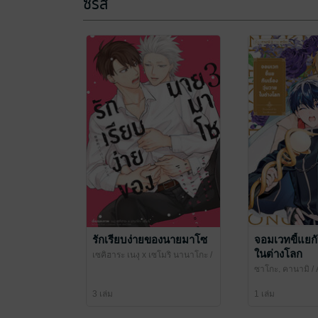
ซีรีส์
รักเรียบง่ายของนายมาโซ
จอมเวทขี้แยกับ
ในต่างโลก
เซคิฮาระ เนงุ x เซโมริ นานาโกะ
/
ANIMAG (สำนักพิมพ์อนิแม็ก)
ซาโกะ, คานามิ
/
พิมพ์อนิแม็ก)
3 เล่ม
1 เล่ม