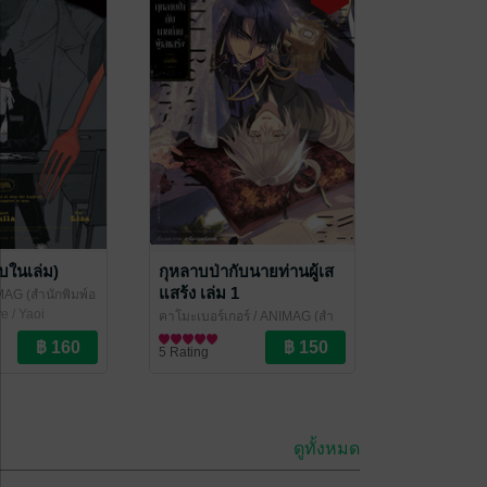
บในเล่ม)
กุหลาบป่ากับนายท่านผู้เส
แสร้ง เล่ม 1
MAG (สำนักพิมพ์อ
e / Yaoi
คาโมะเบอร์เกอร์
/ ANIMAG (สำ
นักพิมพ์อนิแม็ก)
การ์ตูน Boy Love / Yaoi
5 Rating
ดูทั้งหมด