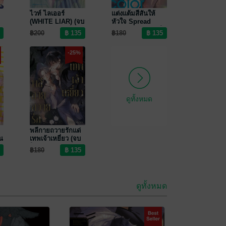
ไวท์ ไลเออร์
แต่งแต้มสีสันให้
(WHITE LIAR) (จบ
หัวใจ Spread
ในเล่ม)
one's Color (จบใน
฿200
฿180
เล่ม)
-25%
ดูทั้งหมด
พลีกายถวายรักแด่
น
เทพเจ้าเหยี่ยว (จบ
ในเล่ม)
฿180
ดูทั้งหมด