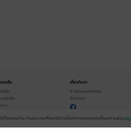
่วยเหลือ
เกี่ยวกับเรา
อีบุ๊ก
ข่าวสารและกิจกรรม
านหนังสือ
ติดต่อเรา
ช้งาน
in
ที่ดีที่สุดของท่าน ท่านสามารถศึกษาวิธีการตั้งค่าการควบคุมคุกกี้ของท่านผ่าน
นโยบ
ืออะไร?
de คืออะไร?