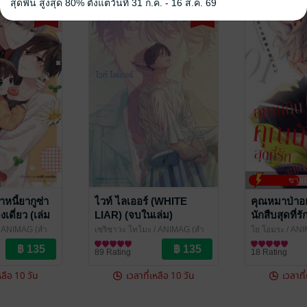
สุดฟิน สูงสุด 80% ตั้งแต่วันที่ 31 ก.ค. - 16 ส.ค. 69
-25%
-32%
ขายอ
าหนี้ยากูซ่า
ไวท์ ไลเออร์ (WHITE
คุณหมาป่าอ
งเดี่ยว (เล่ม
LIAR) (จบในเล่ม)
นักสืบสุดที่ร
เล่ม 1
 ANIMAG (สำ
เซริซาวะ โทโมะ
/ ANIMAG (สำ
โย โอมุระ
/ ANI
 / Yaoi
นักพิมพ์อนิแม็ก)
การ์ตูน Boy Love / Yaoi
นิแม็ก)
การ์ตูน Boy Lov
89 Rating
18 Rating
หลือ 10 วัน
เวลาที่เหลือ 10 วัน
เวลาที