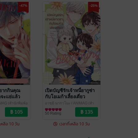
-47%
-25%
อกรัวๆ
ยากกินคุณ
เปิดบัญชีรักเจ้าหนี้ยากูซ่า
ักจะแย่แล้ว
กับโอเมก้าเลี้ยงเดี่ยว
Blooming (เล่มเดียวจบ)
MAG (สำนักพิมพ์อ
อาซุมิ นากาโนะ
/ ANIMAG (สำ
e / Yaoi
นักพิมพ์อนิแม็ก)
การ์ตูน Boy Love / Yaoi
50 Rating
่เหลือ 10 วัน
เวลาที่เหลือ 10 วัน