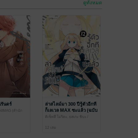
ดูทั้งหมด
ิรันดร์
ล่าสไลม์มา 300 ปีรู้ตัวอีกที
ก็เลเวล MAX ซะแล้ว (ฉบับ
ANIMAG (สำนัก
การ์ตูน)
คิเซ็ทสึ โมริตะ, ยูสุเกะ ชิบะ
/
ANIMAG (สำนักพิมพ์อนิแม็ก)
12 เล่ม