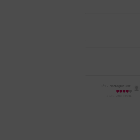
มีแล้ว -
Nattagun5881
2 เม.ย. 2568
15:0 น.