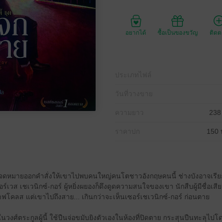
อยากได้
ซื้อเป็นของขวัญ
ติด
ประเภทไฟล์
วันที่วางขาย
ความยาว
238
ราคาปก
150 
ได้รับจดหมายออกคำสั่งให้เขาไปพบคนใหญ่คนโตชาวอังกฤษคนนี้ ช่างบังอาจเร
ร์เวส เชเวนิกซ์-กอร์ ผู้หยิ่งผยองก็ดึงดูดความสนใจของเขา นักสืบผู้มีชื่อเสี
าฟโคลส แต่เขาไปถึงสาย... เกินกว่าจะเห็นเซอร์เชเวนิกซ์-กอร์ ก่อนตาย
ลงในวงศ์ตระกูลผู้นี้ ใช้ปืนจ่อขมับยิงตัวเองในห้องที่ปิดตาย กระสุนปืนทะลุไ