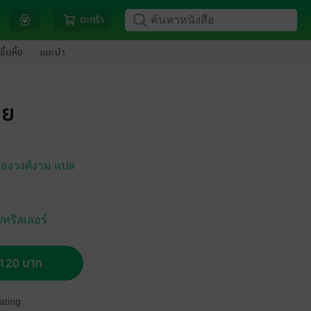
ตะกร้า
ขึ้นหิ้ง
แนะนำ
าย
ลืองวงศ์งาม แปล
ทริลเลอร์
อ 120 บาท
ating