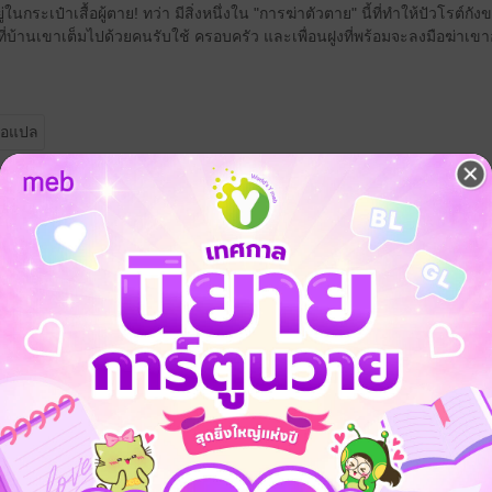
นกระเป๋าเสื้อผู้ตาย! ทว่า มีสิ่งหนึ่งใน "การฆ่าตัวตาย" นี้ที่ทำให้ปัวโรต์กั
ี่บ้านเขาเต็มไปด้วยคนรับใช้ ครอบครัว และเพื่อนฝูงที่พร้อมจะลงมือฆ่าเขาอ
ือแปล
 เชิญทางนี้!
ว็บไซต์สำนักพิมพ์ จะไม่มีขายโดย
รือติดต่อคนขายโดยตรงเลยจ้ะ
จ