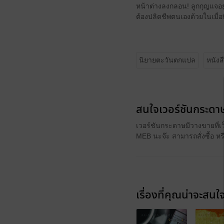
หน้าต่างลงกลอน! ลูกกุญแจอยู่ใ
ต้องปลิดชีพตนเองด้วยในเมื่อท
นิยายตะวันตกแปล
หนังส
สนใจเวอร์ชันกระดาษ
เวอร์ชันกระดาษมีวางขายที่เ
MEB นะจ๊ะ สามารถสั่งซื้อ ห
เรื่องที่คุณน่าจะสนใ