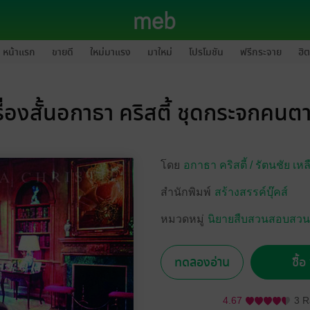
หน้าแรก
ขายดี
ใหม่มาแรง
มาใหม่
โปรโมชัน
ฟรีกระจาย
ฮิต
รื่องสั้นอกาธา คริสตี้ ชุดกระจกคนต
โดย
อกาธา คริสตี้ /
รัตนชัย เห
สำนักพิมพ์
สร้างสรรค์บุ๊คส์
หมวดหมู่
นิยายสืบสวนสอบสวน/
ทดลองอ่าน
ซื้
4.67
3 R