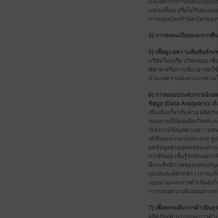
และจัดการการลงทะเบียนบัญ
แลกเปลี่ยน หรือได้รับคะแ
การมอบบัตรกำนัล บัตรของข
4) การลงทะเบียนและการยืน
5) เพื่อดูแลความสัมพันธ์ระ
บริษัทในเครือ บริษัทย่อย เพ
พิพาท หรือการเยียวยาชดใช้
อำนวยความสะดวกแก่ท่านใน
6) การมอบประสบการณ์เฉพาะ
ข้อมูล (Data Analytics)
เพื
เพิ่มเติมเกี่ยวกับท่าน ผลิ
ของท่านที่มีต่อผลิตภัณฑ์แ
วิเคราะห์ข้อมูลตามความสน
สถิติและการแบ่งประเภท ร
ผลข้อมูลส่วนบุคคลของท่าน 
การติดต่อ เพื่อรู้จักท่านมา
มีประสิทธิภาพของแคมเปญส่งเ
จุดประสงค์ดังกล่าว เราจะ
กฎหมายและการดำเนินธุรกิจของ
เราจะขอความยินยอมจากท่า
7) เพื่อยกระดับการดำเนินธุร
ผลิตภัณฑ์ ระบบและการดำเนิน