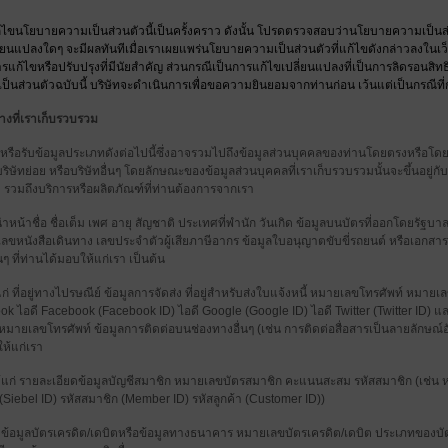
้ไขนโยบายความเป็นส่วนตัวนี้เป็นครั้งคราว ดังนั้น โปรดตรวจสอบว่านโยบายความเป็นส่วน
ลี่ยนแปลงใดๆ จะมีผลทันทีเมื่อเราเผยแพร่นโยบายความเป็นส่วนตัวที่แก้ไขดังกล่าวลงในเ
ก้ไขหรือปรับปรุงที่มีนัยสำคัญ ส่วนกรณีเป็นการแก้ไขเปลี่ยนแปลงที่เป็นการลิดรอนสิทธ
นส่วนตัวฉบับนี้ บริษัทจะดำเนินการเพื่อขอความยินยอมจากท่านก่อน เว้นแต่เป็นกรณีที
างที่เราเก็บรวบรวม
รือรับข้อมูลประเภทดังต่อไปนี้ซึ่งอาจรวมไปถึงข้อมูลส่วนบุคคลของท่านโดยตรงหรือโดย
บริษัทย่อย หรือบริษัทอื่นๆ โดยลักษณะของข้อมูลส่วนบุคคลที่เราเก็บรวบรวมนั้นจะขึ้นอยู่
 รวมถึงบริการหรือผลิตภัณฑ์ที่ท่านต้องการจากเรา
ำหน้าชื่อ ชื่อเต็ม เพศ อายุ สัญชาติ ประเทศที่พำนัก วันเกิด ข้อมูลบนบัตรที่ออกโดยรัฐบาล
ขหนังสือเดินทาง เลขประจำตัวผู้เสียภาษีอากร ข้อมูลใบอนุญาตขับขี่รถยนต์ หรือเอกสารร
นๆ ที่ท่านได้มอบให้แก่เรา เป็นต้น
ก่ ที่อยู่ทางไปรษณีย์ ข้อมูลการจัดส่ง ที่อยู่สำหรับส่งใบแจ้งหนี้ หมายเลขโทรศัพท์ หมายเลข
ook ไอดี Facebook (Facebook ID) ไอดี Google (Google ID) ไอดี Twitter (Twitter ID) และ
เช่น หมายเลขโทรศัพท์ ข้อมูลการติดต่อบนช่องทางอื่นๆ (เช่น การติดต่อสื่อสารเป็นลายลักษณ์อ
ให้แก่เรา
้แก่ รายละเอียดข้อมูลบัญชีสมาชิก หมายเลขบัตรสมาชิก คะแนนสะสม รหัสสมาชิก (เช่น 
 (Siebel ID) รหัสสมาชิก (Member ID) รหัสลูกค้า (Customer ID))
 ข้อมูลบัตรเครดิต/เดบิตหรือข้อมูลทางธนาคาร หมายเลขบัตรเครดิต/เดบิต ประเภทของบัต