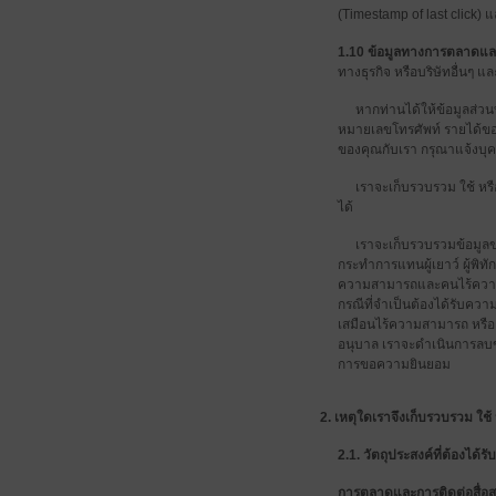
(Timestamp of last click)
1.10 ข้อมูลทางการตลาดและ
ทางธุรกิจ หรือบริษัทอื่นๆ 
หากท่านได้ให้ข้อมูลส่วนบุ
หมายเลขโทรศัพท์ รายได้ของ
ของคุณกับเรา กรุณาแจ้งบุค
เราจะเก็บรวบรวม ใช้ หรื
ได้
เราจะเก็บรวบรวมข้อมูลข
กระทำการแทนผู้เยาว์ ผู้พิทัก
ความสามารถและคนไร้ความสา
กรณีที่จำเป็นต้องได้รับควา
เสมือนไร้ความสามารถ หรือค
อนุบาล เราจะดำเนินการลบข
การขอความยินยอม
2. เหตุใดเราจึงเก็บรวบรวม ใช้
2.1. วัตถุประสงค์ที่ต้องได
การตลาดและการติดต่อสื่อส