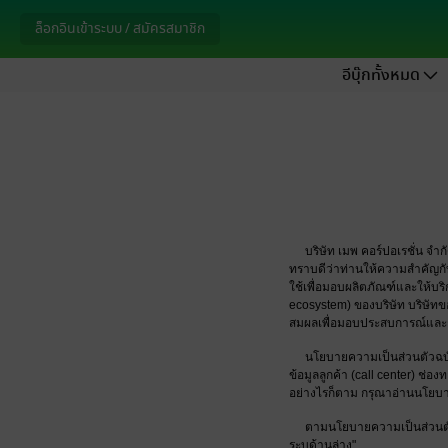
อีบุ๊กทั้งหมด
บริษัท เมพ คอร์ปอเรชั่น จ
ทราบดีว่าท่านให้ความสำคัญกับว
ใช้เพื่อมอบผลิตภัณฑ์และให้บร
ecosystem) ของบริษัท บริษัท
สมผลเพื่อมอบประสบการณ์และการ
นโยบายความเป็นส่วนตัวฉบับน
ข้อมูลลูกค้า (call center) ช่
อย่างไรก็ตาม กรุณาอ่านนโยบาย
ตามนโยบายความเป็นส่วนตัวฉบั
ระบุด้านล่าง"