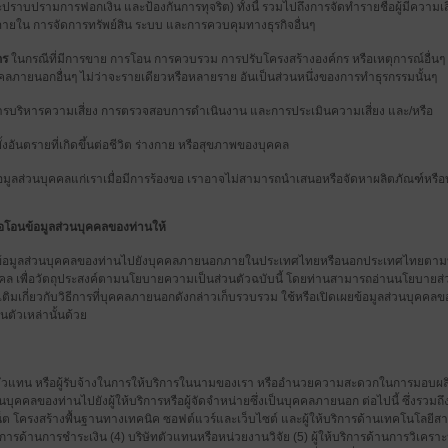
บปรามการฟอกเงิน และป้องกันการทุจริต) ทั้งนี้ รวมไปถึงการจัดทำรายชื่อผู้มีความเสี่
ใน การจัดการทรัพย์สิน ระบบ และการควบคุมทางธุรกิจอื่นๆ
กร
ในกรณีที่มีการขาย การโอน การควบรวม การปรับโครงสร้างองค์กร หรือเหตุการณ์อื่นๆ ที
ลภายนอกอื่นๆ ไม่ว่าจะรายเดียวหรือหลายราย อันเป็นส่วนหนึ่งของการทำธุรกรรมนั้นๆ
การบริหารความเสี่ยง การตรวจสอบการดําเนินงาน และการประเมินความเสี่ยง และ/หรือ
ยั้งอันตรายที่เกิดขึ้นต่อชีวิต ร่างกาย หรือสุขภาพของบุคคล
มูลส่วนบุคคลแก่เราเมื่อมีการร้องขอ เราอาจไม่สามารถนำเสนอหรือจัดหาผลิตภัณฑ์หรือ
ือโอนข้อมูลส่วนบุคคลของท่านให้
ข้อมูลส่วนบุคคลของท่านไปยังบุคคลภายนอกภายในประเทศไทยหรือนอกประเทศไทยตามที่ระ
บุคคล เพื่อวัตถุประสงค์ตามนโยบายความเป็นส่วนตัวฉบับนี้ โดยท่านสามารถอ่านนโยบา
ิ่มเติมเกี่ยวกับวิธีการที่บุคคลภายนอกดังกล่าวเก็บรวบรวม ใช้หรือเปิดเผยข้อมูลส่วนบุคคลขอ
ตัวเหล่านั้นด้วย
น ตัวแทน หรือผู้รับจ้างในการให้บริการในนามของเรา หรืออำนวยความสะดวกในการมอบผล
ุคคลของท่านไปยังผู้ให้บริการหรือผู้จัดจำหน่ายซึ่งเป็นบุคคลภายนอก ต่อไปนี้ ซึ่งรวมถึงแ
น็ต โครงสร้างพื้นฐานทางเทคนิค ซอฟต์แวร์และเว็บไซต์ และผู้ให้บริการด้านเทคโนโลยีสารส
บริการด้านการชำระเงิน (4) บริษัทตัวแทนหรือหน่วยงานวิจัย (5) ผู้ให้บริการด้านการวิเคราะ