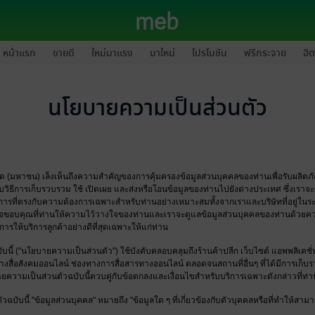
หน้าแรก
ขายดี
ใหม่มาแรง
มาใหม่
โปรโมชัน
ฟรีกระจาย
ฮิต
นโยบายความเป็นส่วนตัว
ำกัด (มหาชน) เล็งเห็นถึงความสำคัญของการคุ้มครองข้อมูลส่วนบุคคลของท่านเพื่อรับผลิต
ิธีการเก็บรวบรวม ใช้ เปิดเผย และส่งหรือโอนข้อมูลของท่านไปยังต่างประเทศ ซึ่งเราจะนำ
ิการที่ตรงกับความต้องการเฉพาะสำหรับท่านอย่างเหมาะสมทั้งจากเราและบริษัทที่อยู่ในร
ขอขอบคุณที่ท่านให้ความไว้วางใจของท่านและเราจะดูแลข้อมูลส่วนบุคคลของท่านด้วยค
ให้บริการลูกค้าอย่างดีที่สุดเฉพาะให้แก่ท่าน
ี้ ("นโยบายความเป็นส่วนตัว") ใช้บังคับคลอบคลุมถึงร้านค้าปลีก เว็บไซต์ แอพพลิเคชั่น
องทางสื่อสังคมออนไลน์ ช่องทางการสื่อสารทางออนไลน์ ตลอดจนสถานที่อื่นๆ ที่ได้มีการเก
ความเป็นส่วนตัวฉบับนี้ควบคู่กับข้อตกลงและเงื่อนไขสำหรับบริการเฉพาะดังกล่าวที่ท่า
บนี้ "ข้อมูลส่วนบุคคล" หมายถึง "ข้อมูลใด ๆ ที่เกี่ยวข้องกับตัวบุคคลหรือที่ทำให้สามาร