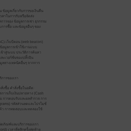
 ข้อมูลเกี่ยวกับการขอเงินคืน
ะเวลาในการรับหรือจัดส่ง
ูลการจอง ข้อมูลการเช่า ธุรกรรม
รซื้อ และข้อมูลอื่นๆ ของ
 (MAC) เว็บบีคอน (web beacon)
ง ข้อมูลการเข้าใช้งานแบบ
เข้าสู่ระบบ ประวัติการค้นหา
ละเวอร์ชั่นของปลั๊กอิน
มูลทางเทคนิคอื่นๆ จากการ
บริการของเรา
่งซื้อ คำสั่งซื้อในอดีต
เอียดการเก็บเงินปลายทาง (Cash
ามชอบ การตอบรับและผลสำรวจ การ
ograms) รหัสส่วนลดและโปรโมชั่
การค้า การทดสอบและทดลองใช้
ลิตภัณฑ์และบริการของเรา
d) เวลาที่คลิกครั้งสุดท้าย