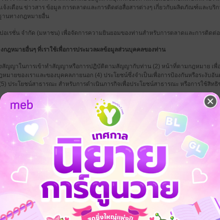
งเตือน ข่าวสาร ข้อมูล การตลาดและการติดต่อสื่อสารต่างๆ เกี่ยวกับผลิตภัณฑ์และบริกา
ัยฐานทางกฎหมายอื่น
ร์ปอเรชั่น จำกัด (มหาชน) เพื่อจัดการความยินยอมของท่านสำหรับการตลาดและการติดต่อส
งกฎหมายอื่นๆ ที่เราใช้เพื่อการประมวลผลข้อมูลส่วนบุคคลของท่าน
งสัญญาในการเข้าทำสัญญาหรือการปฏิบัติตามสัญญากับท่าน (2) หน้าที่ตามกฎหมาย เพื่
มายของเราและของบุคคลภายนอก (4) ประโยชน์ซึ่งจำเป็นเพื่อการป้องกันหรือระงับอันตร
5) ประโยชน์สาธารณะ สำหรับการดำเนินภารกิจเพื่อประโยชน์สาธารณะ หรือการใช้สิทธิขอ
ิดเผยข้อมูลส่วนบุคคลของท่านเพื่อวัตถุประสงค์ดังต่อไปนี้
ริการให้แก่ท่าน
เพื่อเข้าทำสัญญาและจัดการความสัมพันธ์ตามสัญญาระหว่างเรากับท่าน เ
การ หรือผลิตภัณฑ์ต่างๆ ดังกล่าว เพื่อจัดการการจองให้สำเร็จ และเพื่อดำเนินธุรกรรมทางการเ
และการยืนยันและยกเลิกธุรกรรม เพื่อประมวลผลคำสั่งซื้อของท่าน การจัดส่ง การรับสินค้
ือบริการ เพื่อรายงานสถานะการจัดส่งสินค้าและเพื่อดำเนินกิจกรรมภายในคลังสินค้า รวมถึ
อบการรับประกัน เพื่อให้บริการหลังการขาย รวมถึง การนัดหมายบริการการบำรุงรักษ
่อสาร
เพื่อมอบสิทธิพิเศษและโปรโมชั่น ข่าวสาร การลดราคา ข้อเสนอพิเศษ การโฆษณา กา
ต่างๆ เกี่ยวกับผลิตภัณฑ์และบริการจากเรา บริษัทในเครือ บริษัทย่อย
ย่างต่อเนื่อง (Loyalty programs) โปรแกรมการสะสมคะแนน (Reward programs) การจั
าร่วมโปรแกรมการเป็นลูกค้าอย่างต่อเนื่อง (Loyalty programs) โปรแกรมการสะสมคะแนน 
จกรรม การจัดอบรมสัมมนา และช่องทางการสื่อสารที่เกี่ยวข้องต่างๆ (เช่น การส่งอีเมล์แจ้