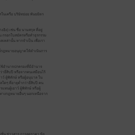
นเครือ บริษัทย่อย พันธมิตร
ิง) เช่น ชื่อ นามสกุล ที่อยู่
ฉิน กรอกใบสมัครหรือทำธุรกรรม
หล่านั้น หากจำเป็น เพื่อเรา
ณีที่กฎหมายอนุญาตให้ดำเนินการ
้ใช้อำนาจปกครองที่มีอำนาจ
ว่ายี่สิบปี หรือจากคนเสมือนไร้
้พิทักษ์ หรือผู้อนุบาล ใน
ๆ ที่อายุต่ำกว่ายี่สิบปี คน
เยาว์ ผู้พิทักษ์ หรือผู้
นทางกฎหมายอื่นๆ นอกเหนือจาก
ชั่น ข่าวสาร การลดราคา ข้อ