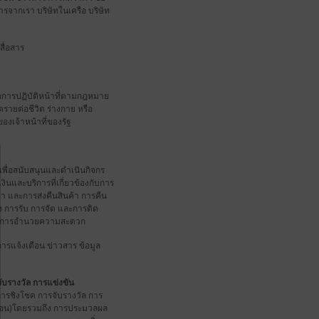
รจากเรา บริษัทในเครือ บริษัท
ื่อสาร
อการปฏิบัติหน้าที่ตามกฎหมาย
ายต่อชีวิต ร่างกาย หรือ
งเจ้าหน้าที่ของรัฐ
พื่อสนับสนุนและดำเนินกิจกร
งินและบริการที่เกี่ยวข้องกับการ
า และการส่งคืนสินค้า การคืน
ง การรับ การจัด และการติด
าและการอำนวยความสะดวก
รแจ้งเตือน ข่าวสาร ข้อมูล
บรางวัล การแข่งขัน
การชิงโชค การจับรางวัล การ
งเตือน)โดยรวมถึง การประมวลผล