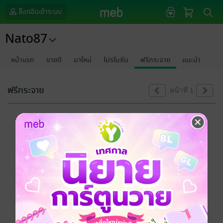
ล็อกอินเข้าระบบ
Nato87
หน้าแรก
ขายดี
มาใหม่
โปรโมชัน
ฟรีกระจาย
แนะนำ
ฟรีกระจาย
หน้าที่ 1
ขออภัยด้วยนะคะ
ไม่พบข้อมูลในหัวข้อที่คุณกำลังชมค่ะ