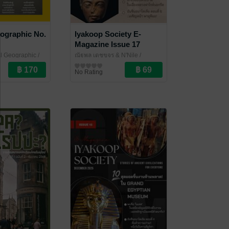
eographic No.
Iyakoop Society E-
Magazine Issue 17
al Geographic
/
ณัฐพล เดชขจร & N'Nile
/
ine
Iyakoop_Society
นิตยสารความรู้
No Rating