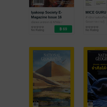
Iyakoop Society E-
MICE GURU 
Magazine Issue 16
สำนักงานส่งเสริ
และนิทรรศการ (
นิตยสารความรู้
ณัฐพล เดชขจร & N'Nile
/
/ Namo Kiddee
Iyakoop_Society
นิตยสารความรู้
No Rating
No Rating