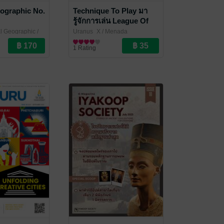
eographic No.
Technique To Play มา
รู้จักการเล่น League Of
Legends กัน
al Geographic
/
Uranus_X
/ Menada
ine
นิตยสารความรู้
1 Rating