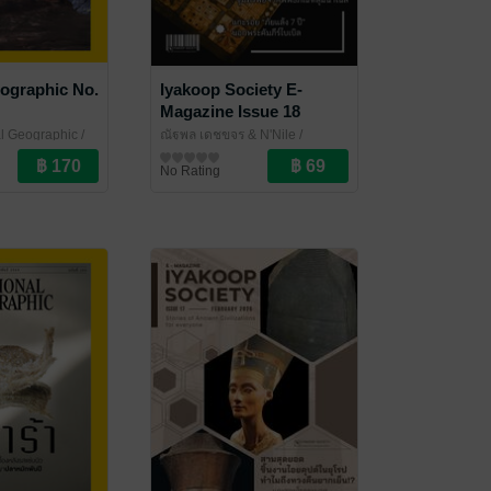
eographic No.
Iyakoop Society E-
Magazine Issue 18
al Geographic
/
ณัฐพล เดชขจร & N'Nile
/
ine
Iyakoop_Society
นิตยสารความรู้
No Rating