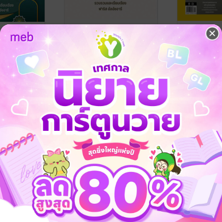
่องซะกาตฟิฏรฺ
ศัพท์เทคทิคตามมัซฮับอัช
National G
ชาฟิอีย์(مصطلحات
295
 มักตะบะฮฺอัลกอ
الشافعية)
ฺ
ฟาริส อัลอัชอารี
/ มักตะบะฮฺอัลกอ
ทีมงาน Nation
ฮิเราะฮฺอัลมิซรียะฮฺ
นิตยสารความรู้
Amarin Magaz
นิตยสารความรู้
3 Rating
No Rating