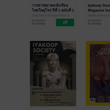
วารสารสมาคมนักเรียน
Iyakoop Soci
ไทยในยุโรป ปีที่ 1 ฉบับที่ 1
Magazine Is
(กันยายน 2568)
Thai Students' Association in
ณัฐพล เดชขจร & 
Europe (TSAE)
นิตยสารความรู้
/ สมาคมนักเรียน
Iyakoop_Society
นิตยสารความรู้
No Rating
No Rating
ไทยในยุโรป