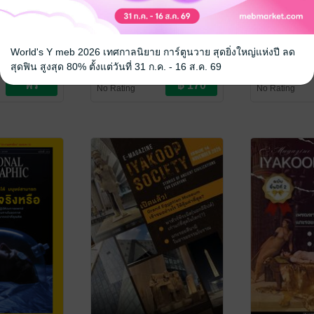
39
National Geographic No.
ยุโรปปะ? ว
294
นักเรียนไทยใ
มการจัดประชุม
World's Y meb 2026 เทศกาลนิยาย การ์ตูนวาย สุดยิ่งใหญ่แห่งปี ลด
ฉบับที่ 2 (ธ
องค์การมหาชน)
ทีมงาน National Geographic
/
Thai Students' 
สุดฟิน สูงสุด 80% ตั้งแต่วันที่ 31 ก.ค. - 16 ส.ค. 69
Amarin Magazine
นิตยสารความรู้
Europe (TSAE)
นิตยสารความรู้
No Rating
No Rating
ไทยในยุโรป