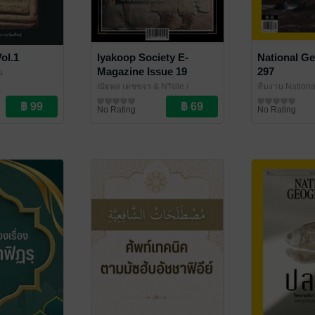
ol.1
Iyakoop Society E-
National G
Magazine Issue 19
297
ณ
ณัฐพล เดชขจร & N'Nile
/
ทีมงาน Nation
Iyakoop_Society
นิตยสารความรู้
Amarin Magaz
นิตยสารความรู้
No Rating
No Rating