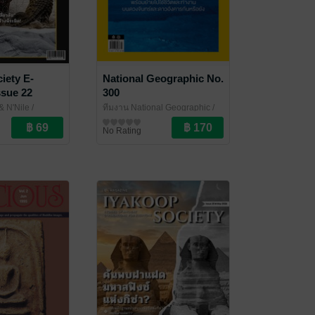
iety E-
National Geographic No.
ssue 22
300
& N'Nile
/
ทีมงาน National Geographic
/
ty
Amarin Magazine
นิตยสารความรู้
No Rating