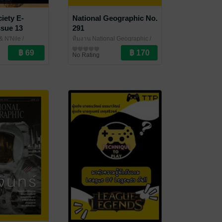
iety E-
National Geographic No.
ssue 13
291
& N'Nile
/
ทีมงาน National Geographic
/
ty
Amarin Magazine
นิตยสารความรู้
No Rating