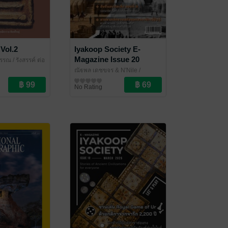
Vol.2
Iyakoop Society E-
Magazine Issue 20
ุวรรณ
/ รังสรรค์ ต่อ
ณัฐพล เดชขจร & N'Nile
/
Iyakoop_Society
นิตยสารความรู้
No Rating