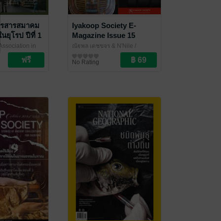
ารสารสมาคม
Iyakoop Society E-
นยุโรป ปีที่ 1
Magazine Issue 15
ันวาคม 2568)
Association in
ณัฐพล เดชขจร & N'Nile
/
/ สมาคมนักเรียน
Iyakoop_Society
นิตยสารความรู้
No Rating