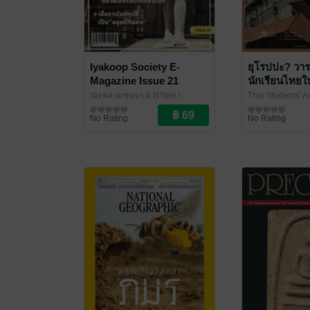
Iyakoop Society E-
ยุโรปปะ? วา
Magazine Issue 21
นักเรียนไทยในย
ฉบับที่ 3 (มิถ
ณัฐพล เดชขจร & N'Nile
/
Thai Students' A
Iyakoop_Society
นิตยสารความรู้
Europe (TSAE)
นิตยสารความรู้
/
No Rating
No Rating
ไทยในยุโรป