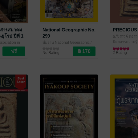
รสารสมาคม
National Geographic No.
PRECIOUS 
ุโรป ปีที่ 1
299
อ.รังสรรค์ ต่อส
ุนายน 2569)
สุวรรณ
นิตยสารความรู้
ssociation in
ทีมงาน National Geographic
/
 สมาคมนักเรียน
Amarin Magazine
นิตยสารความรู้
No Rating
2 Rating