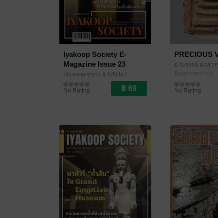
Iyakoop Society E-
PRECIOUS V
Magazine Issue 23
อ.รังสรรค์ ต่อสุว
สุวรรณ
นิตยสารความรู้
ณัฐพล เดชขจร & N'Nile
/
Iyakoop_Society
นิตยสารความรู้
No Rating
No Rating